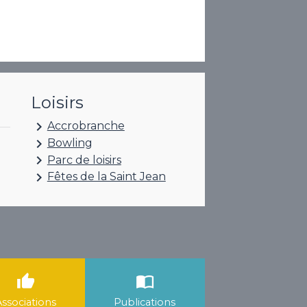
Loisirs
keyboard_arrow_right
Accrobranche
keyboard_arrow_right
Bowling
keyboard_arrow_right
Parc de loisirs
keyboard_arrow_right
Fêtes de la Saint Jean
thumb_up
import_contacts
Associations
Publications