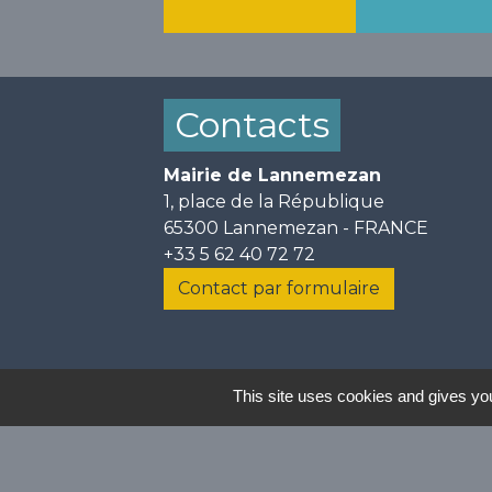
Contacts
Mairie de Lannemezan
1, place de la République
65300 Lannemezan - FRANCE
+33 5 62 40 72 72
Contact par formulaire
Mentions légales
-
Politi
This site uses cookies and gives you