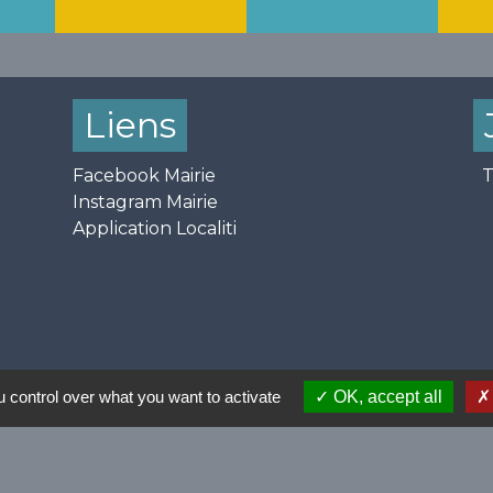
Liens
Facebook Mairie
T
Instagram Mairie
Application Localiti
que de confidentialité
-
Accessibilité
-
Application mobile
 control over what you want to activate
OK, accept all
Gestion des cookies
Site créé en partenariat avec Réseau des Communes