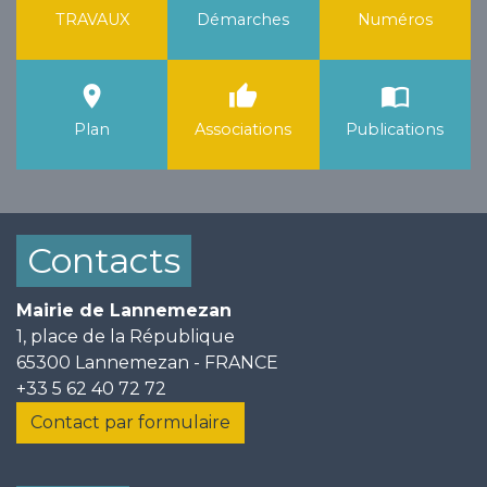
TRAVAUX
Démarches
Numéros
room
thumb_up
import_contacts
Plan
Associations
Publications
Contacts
Mairie de Lannemezan
1, place de la République
65300 Lannemezan - FRANCE
+33 5 62 40 72 72
Contact par formulaire