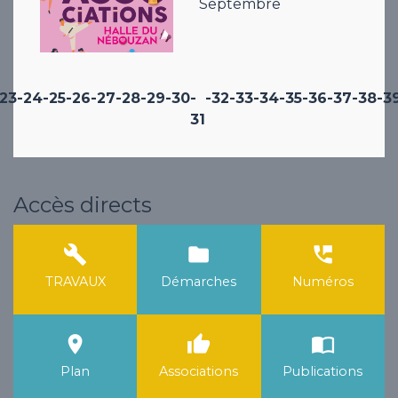
Septembre
-23
-24
-25
-26
-27
-28
-29
-30
-
-32
-33
-34
-35
-36
-37
-38
-3
31
Accès directs
build
folder
perm_phone_msg
TRAVAUX
Démarches
Numéros
room
thumb_up
import_contacts
Plan
Associations
Publications