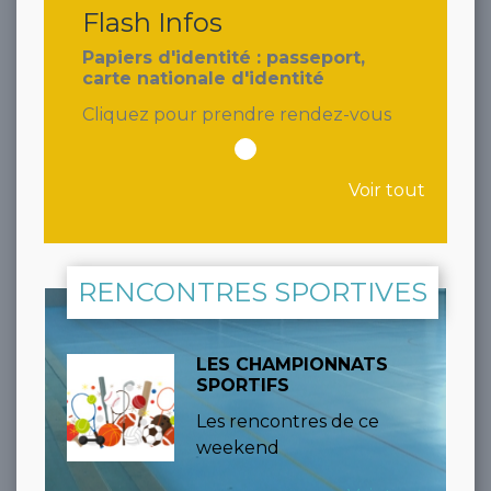
Flash Infos
Papiers d'identité : passeport,
carte nationale d'identité
Cliquez pour prendre rendez-vous
Voir tout
RENCONTRES SPORTIVES
LES CHAMPIONNATS
SPORTIFS
Les rencontres de ce
weekend