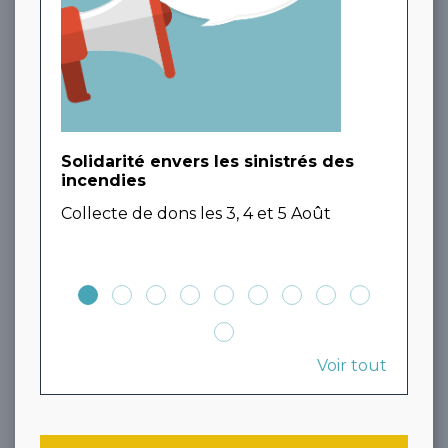
Solidarité envers les sinistrés des
Expo
incendies
Gout
Collecte de dons les 3, 4 et 5 Août
d'An
sept
Voir tout