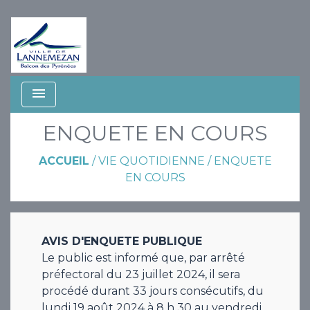
menu
ENQUETE EN COURS
ACCUEIL
/
VIE QUOTIDIENNE
/
ENQUETE
EN COURS
AVIS D'ENQUETE PUBLIQUE
Le public est informé que, par arrêté
préfectoral du 23 juillet 2024, il sera
procédé durant 33 jours consécutifs, du
lundi 19 août 2024 à 8 h 30 au vendredi