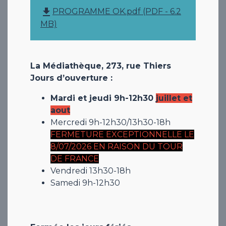
file_download
PROGRAMME OK.pdf (PDF - 6.2
MB)
La Médiathèque, 273, rue Thiers
Jours d’ouverture :
Mardi et jeudi 9h-12h30
juillet et
aout
Mercredi 9h-12h30/13h30-18h
FERMETURE EXCEPTIONNELLE LE
8/07/2026 EN RAISON DU TOUR
DE FRANCE
Vendredi 13h30-18h
Samedi 9h-12h30