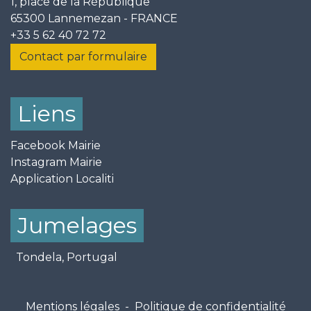
1, place de la République
65300 Lannemezan - FRANCE
+33 5 62 40 72 72
Contact par formulaire
Liens
Facebook Mairie
Instagram Mairie
Application Localiti
Jumelages
Tondela, Portugal
Mentions légales
-
Politique de confidentialité