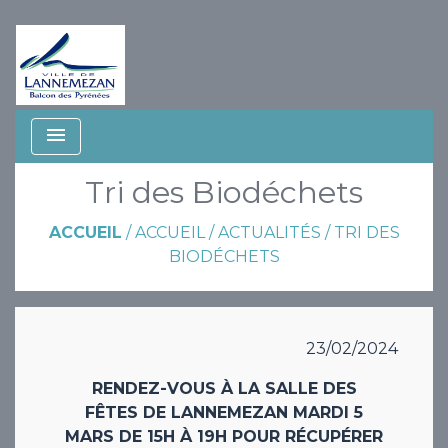
menu
Tri des Biodéchets
ACCUEIL
/
ACCUEIL
/
ACTUALITÉS
/
TRI DES
BIODÉCHETS
23/02/2024
RENDEZ-VOUS À LA SALLE DES
FÊTES DE LANNEMEZAN MARDI 5
MARS DE 15H À 19H POUR RÉCUPÉRER