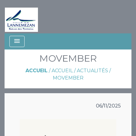
menu
MOVEMBER
ACCUEIL
/
ACCUEIL
/
ACTUALITÉS
/
MOVEMBER
06/11/2025