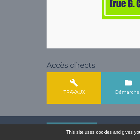
Accès directs
build
folder
TRAVAUX
Démarche
Contacts
This site uses cookies and gives you