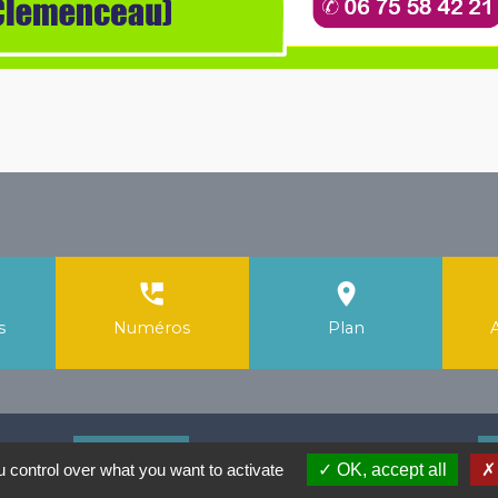
perm_phone_msg
room
s
Numéros
Plan
Liens
 control over what you want to activate
OK, accept all