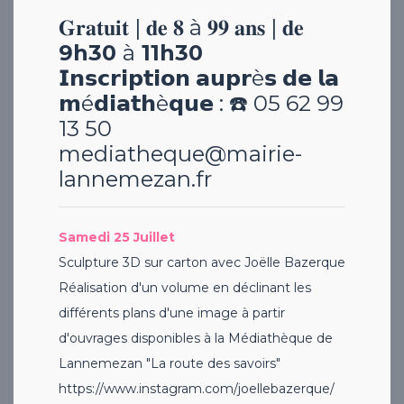
𝐆𝐫𝐚𝐭𝐮𝐢𝐭 | 𝐝𝐞 𝟖 à 𝟗𝟗 𝐚𝐧𝐬 | 𝐝𝐞
9h30
à
11h30
𝗜𝗻𝘀𝗰𝗿𝗶𝗽𝘁𝗶𝗼𝗻 𝗮𝘂𝗽𝗿è𝘀 𝗱𝗲 𝗹𝗮
𝗺é𝗱𝗶𝗮𝘁𝗵è𝗾𝘂𝗲 : ☎️ 05 62 99
13 50
mediatheque@mairie-
lannemezan.fr
Samedi 25 Juillet
Sculpture 3D sur carton avec Joëlle Bazerque
Réalisation d'un volume en déclinant les
différents plans d'une image à partir
d'ouvrages disponibles à la Médiathèque de
Lannemezan "La route des savoirs"
https://www.instagram.com/joellebazerque/