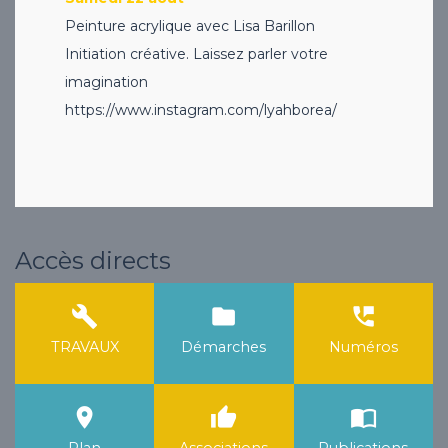
Peinture acrylique avec Lisa Barillon
Initiation créative. Laissez parler votre
imagination
https://www.instagram.com/lyahborea/
Accès directs
build
folder
perm_phone_msg
TRAVAUX
Démarches
Numéros
room
thumb_up
import_contacts