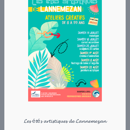
𝓛𝓮𝓼 é𝓽é𝓼 𝓪𝓻𝓽𝓲𝓼𝓽𝓲𝓺𝓾𝓮𝓼 𝓭𝓮 𝓛𝓪𝓷𝓷𝓮𝓶𝓮𝔃𝓪𝓷