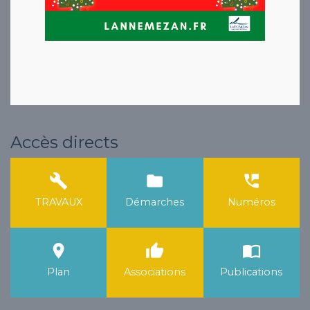
Accès directs
build
folder
perm_phone_msg
TRAVAUX
Démarches
Numéros
room
thumb_up
import_contacts
Plan
Associations
Publications