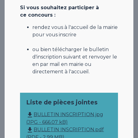
Si vous souhaitez participer à
ce concours :
rendez vous à l'accueil de la mairie
pour vous inscrire
ou bien télécharger le bulletin
d'inscription suivant et renvoyer le
en par mail en mairie ou
directement à l'accueil.
Liste de pièces jointes
file_download
BULLETIN INSCRIPTION.jpg
(JPG - 666.07 kB)
file_download
BULLETIN INSCRIPTION.pdf
(PDF - 2.99 MB)