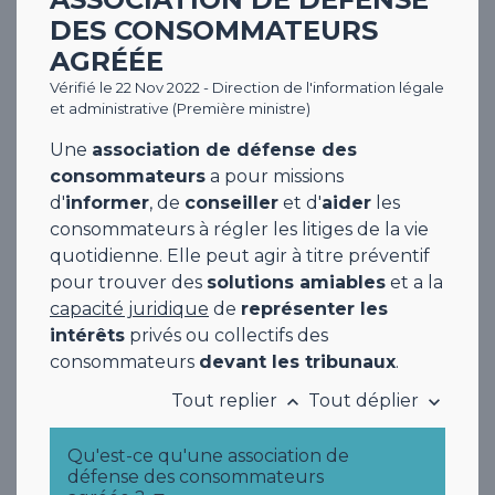
DES CONSOMMATEURS
AGRÉÉE
Vérifié le 22 Nov 2022 - Direction de l'information légale
et administrative (Première ministre)
Une
association de défense des
consommateurs
a pour missions
d'
informer
, de
conseiller
et d'
aider
les
consommateurs à régler les litiges de la vie
quotidienne
. Elle peut agir à titre préventif
pour trouver des
solutions amiables
et a la
capacité juridique
de
représenter les
intérêts
privés ou collectifs des
consommateurs
devant les tribunaux
.
Tout replier
Tout déplier
keyboard_arrow_up
keyboard_arrow_down
Qu'est-ce qu'une association de
défense des consommateurs