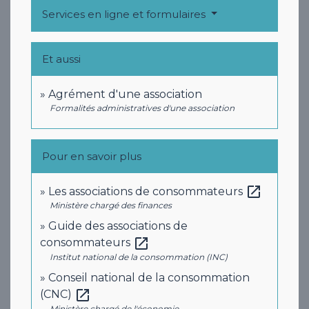
Services en ligne et formulaires
Et aussi
Agrément d'une association
Formalités administratives d'une association
Pour en savoir plus
open_in_new
Les associations de consommateurs
Ministère chargé des finances
Guide des associations de
open_in_new
consommateurs
Institut national de la consommation (INC)
Conseil national de la consommation
open_in_new
(CNC)
Ministère chargé de l'économie