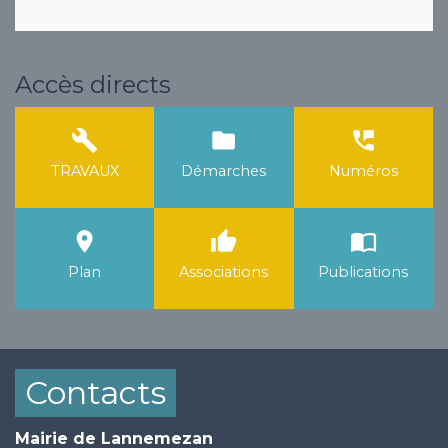
Accès directs
build
folder
perm_phone_msg
TRAVAUX
Démarches
Numéros
room
thumb_up
import_contacts
Plan
Associations
Publications
Contacts
Mairie de Lannemezan