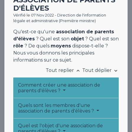
D'ÉLÈVES
Vérifié le 07 Nov 2022 - Direction de l'information
légale et administrative (Première ministre)
Qu'est-ce qu'une
association de parents
d'élèves
? Quel est son
objet
? Quel est son
rôle
? De quels
moyens
dispose-t-elle ?
Nous vous donnons les principales
informations sur ce sujet.
Tout replier
Tout déplier
keyboard_arrow_up
keyboard_arrow_down
Comment créer une association de
parents d'élèves ?
Quels sont les membres d'une
association de parents d'élèves ?
Quel est l'objet d'une association de
parents d'élèves ?