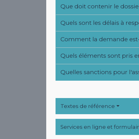
Que doit contenir le dossie
Quels sont les délais à resp
Comment la demande est-e
Quels éléments sont pris e
Quelles sanctions pour l'a
Textes de référence
Services en ligne et formulai