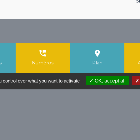
S
perm_phone_msg
room
s
Numéros
Plan
 control over what you want to activate
OK, accept all
Liens
Facebook Mairie
T
Instagram Mairie
Application Localiti