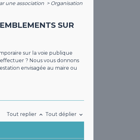
ar une association
>
Organisation
SSEMBLEMENTS SUR
mporaire sur la voie publique
à effectuer ? Nous vous donnons
estation envisagée au maire ou
Tout replier
Tout déplier
keyboard_arrow_up
keyboard_arrow_down