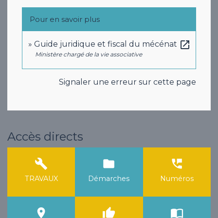
Pour en savoir plus
open_in_new
Guide juridique et fiscal du mécénat
Ministère chargé de la vie associative
Signaler une erreur sur cette page
Accès directs
build
folder
perm_phone_msg
TRAVAUX
Démarches
Numéros
room
thumb_up
import_contacts