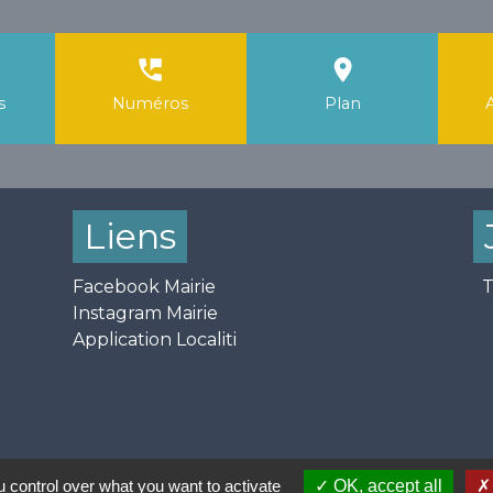
perm_phone_msg
room
s
Numéros
Plan
Liens
Facebook Mairie
T
Instagram Mairie
Application Localiti
 control over what you want to activate
OK, accept all