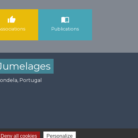
thumb_up
import_contacts
Associations
Publications
Jumelages
ondela, Portugal
Deny all cookies
Personalize