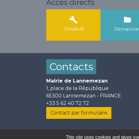
Accès directs
build
folder
TRAVAUX
Démarche
Contacts
Mairie de Lannemezan
1, place de la République
65300 Lannemezan - FRANCE
+33 5 62 40 72 72
Contact par formulaire
This site uses cookies and gives you