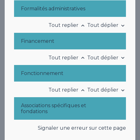
Formalités administratives
Tout replier
Tout déplier
keyboard_arrow_up
keyboard_arrow_down
Financement
Tout replier
Tout déplier
keyboard_arrow_up
keyboard_arrow_down
Fonctionnement
Tout replier
Tout déplier
keyboard_arrow_up
keyboard_arrow_down
Associations spécifiques et
fondations
Signaler une erreur sur cette page