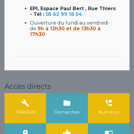
EPI, Espace Paul Bert , Rue Thiers
- Tél :
05 62 99 18 54
Ouverture du lundi au vendredi
de
9h à 12h30 et de 13h30 à
17h30
Accès directs
build
folder
perm_phone_msg
TRAVAUX
Démarches
Numéros
room
thumb_up
import_contacts