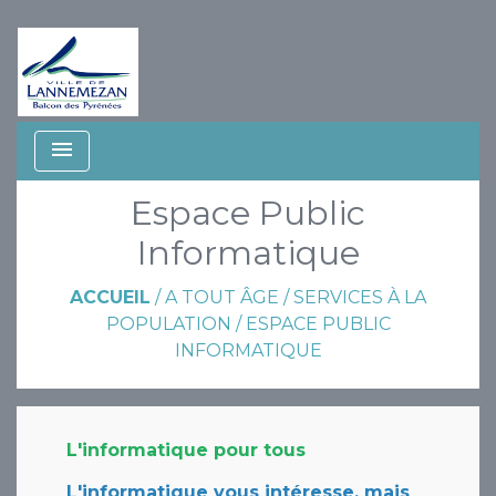
menu
Espace Public
Informatique
ACCUEIL
/
A TOUT ÂGE
/
SERVICES À LA
POPULATION
/
ESPACE PUBLIC
INFORMATIQUE
L'informatique pour tous
L'informatique vous intéresse, mais