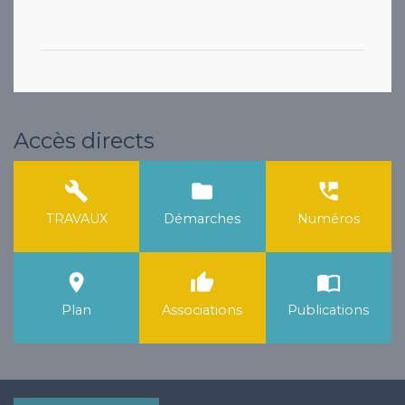
Accès directs
build
folder
perm_phone_msg
TRAVAUX
Démarches
Numéros
room
thumb_up
import_contacts
Plan
Associations
Publications