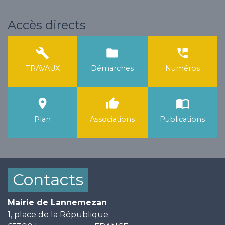
Accès directs
build
folder
perm_phone_msg
TRAVAUX
Démarches
Numéros
room
thumb_up
import_contacts
Plan
Associations
Publications
Contacts
Mairie de Lannemezan
1, place de la République