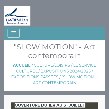
menu
"SLOW MOTION" - Art
contemporain
ACCUEIL
/
CULTURE/LOISIRS
/
LE SERVICE
CULTUREL
/
EXPOSITIONS 2024/2025
/
EXPOSITIONS PASSÉES
/
"SLOW MOTION" -
ART CONTEMPORAIN
OUVERTURE DU 1ER AU 31 JUILLET