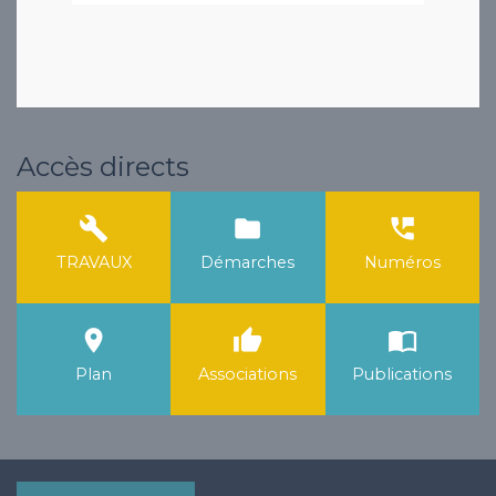
Accès directs
build
folder
perm_phone_msg
TRAVAUX
Démarches
Numéros
room
thumb_up
import_contacts
Plan
Associations
Publications