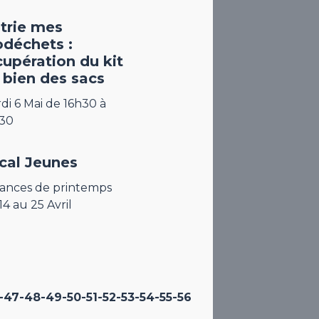
 trie mes
odéchets :
cupération du kit
 bien des sacs
di 6 Mai de 16h30 à
30
cal Jeunes
ances de printemps
14 au 25 Avril
-47
-48
-49
-50
-51
-52
-53
-54
-55
-56