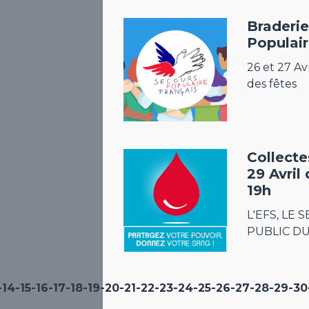
Braderi
Populai
26 et 27 Avr
des fêtes
Collecte
29 Avril
19h
L'EFS, LE 
PUBLIC D
-14
-15
-16
-17
-18
-19
-20
-21
-22
-23
-24
-25
-26
-27
-28
-29
-30