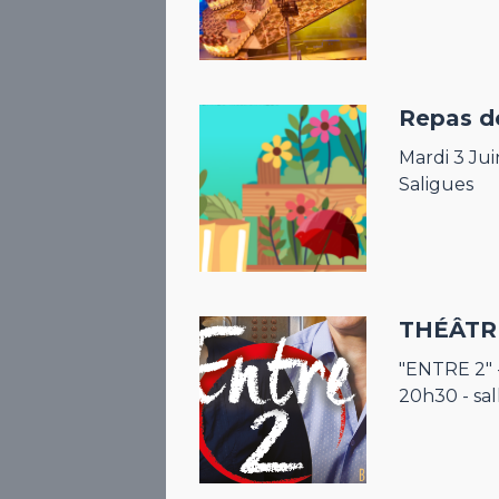
Repas d
Mardi 3 Jui
Saligues
THÉÂTR
"ENTRE 2" -
20h30 - sal