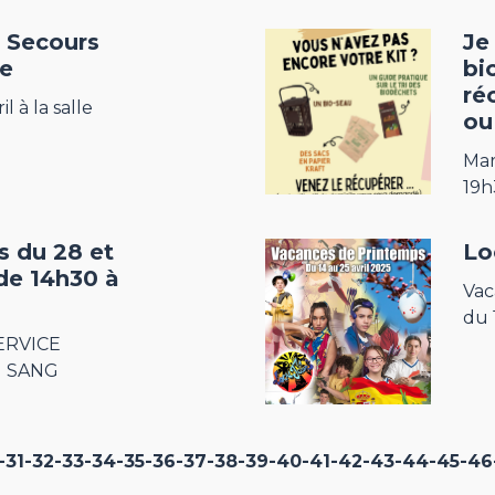
e Secours
Je
re
bi
ré
il à la salle
ou
Mar
19h
s du 28 et
Lo
 de 14h30 à
Vac
du 
SERVICE
U SANG
-31
-32
-33
-34
-35
-36
-37
-38
-39
-40
-41
-42
-43
-44
-45
-46