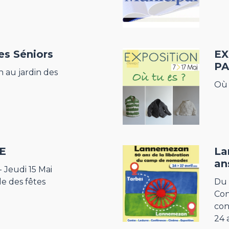
es Séniors
EX
PA
n au jardin des
Où 
E
La
an
 Jeudi 15 Mai
le des fêtes
Du
Con
con
24 