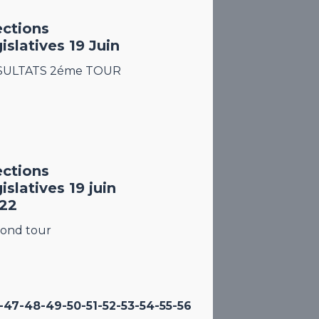
ections
gislatives 19 Juin
SULTATS 2éme TOUR
ections
islatives 19 juin
22
ond tour
-47
-48
-49
-50
-51
-52
-53
-54
-55
-56