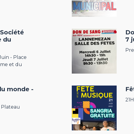
 Société
Do
e du
7 j
Pre
uin - Place
mme et du
du monde -
Fê
21H 
u Plateau