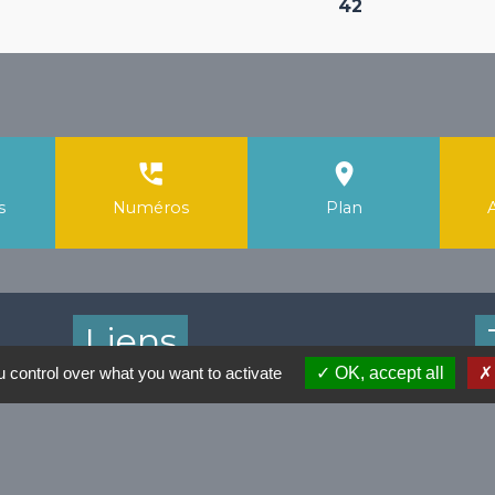
42
perm_phone_msg
room
s
Numéros
Plan
Liens
 control over what you want to activate
OK, accept all
Facebook Mairie
T
Instagram Mairie
Application Localiti