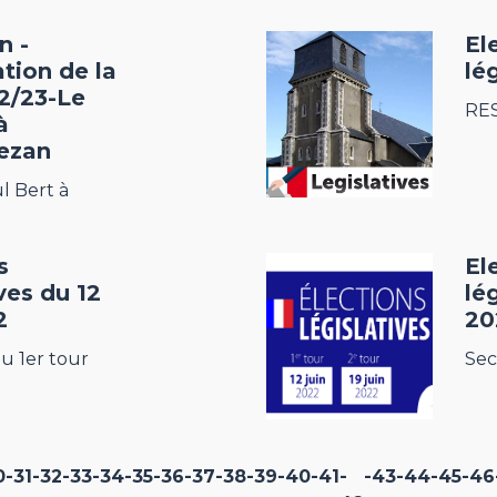
n -
El
tion de la
lé
2/23-Le
RE
à
ezan
l Bert à
s
El
ives du 12
lég
2
20
u 1er tour
Sec
0
-31
-32
-33
-34
-35
-36
-37
-38
-39
-40
-41
-
-43
-44
-45
-46