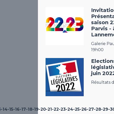
Invitatio
Présenta
saison 2
Parvis - 
Lannem
Galerie Pau
19h00
Election
législat
juin 202
Résultats d
3
-14
-15
-16
-17
-18
-19
-20
-21
-22
-23
-24
-25
-26
-27
-28
-29
-3